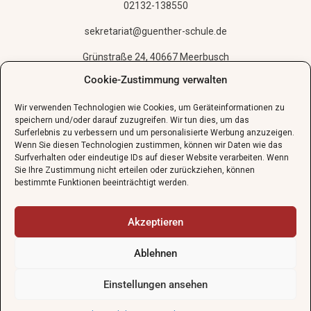
02132-138550
sekretariat@guenther-schule.de
Grünstraße 24, 40667 Meerbusch
Cookie-Zustimmung verwalten
Schnupperstunde vereinbaren
Wir verwenden Technologien wie Cookies, um Geräteinformationen zu
speichern und/oder darauf zuzugreifen. Wir tun dies, um das
Surferlebnis zu verbessern und um personalisierte Werbung anzuzeigen.
Wenn Sie diesen Technologien zustimmen, können wir Daten wie das
Surfverhalten oder eindeutige IDs auf dieser Website verarbeiten. Wenn
Sie Ihre Zustimmung nicht erteilen oder zurückziehen, können
bestimmte Funktionen beeinträchtigt werden.
Impressum
AGBs
Akzeptieren
Datenschutzerklärung
©
2026
Günther-Schule Meerbusch GbR. Alle Rechte
Ablehnen
vorbehalten.
gratis
Einstellungen ansehen
Die Günther-Schule wünscht allen Schülerinnen und Schülern
sonnige und erholsame Sommerferien. Wir freuen uns auf euch