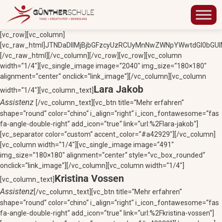
[vc_row][vc_column]
[vc_raw_html]JTNDaDIlMjBjbGFzcyUzRCUyMnNwZWNpYWwtdGl0bGU
[/vc_raw_html][/vc_column][/vc_row][vc_row][vc_column
width=“1/4″][vc_single_image image=“2040″ img_size=“180×180″
alignment=“center“ onclick=“link_image“][/vc_column][vc_column
Lara Jakob
width=“1/4″][vc_column_text]
Assistenz
[/vc_column_text][vc_btn title=“Mehr erfahren“
shape=“round“ color=“chino“ i_align=“right“ i_icon_fontawesome=“fas
fa-angle-double-right“ add_icon=“true“ link=“url:%2Flara-jakob“]
[vc_separator color=“custom“ accent_color=“#a42929″][/vc_column]
[vc_column width=“1/4″][vc_single_image image=“491″
img_size=“180×180″ alignment=“center“ style=“vc_box_rounded“
onclick=“link_image“][/vc_column][vc_column width=“1/4″]
Kristina Vossen
[vc_column_text]
Assistenz
[/vc_column_text][vc_btn title=“Mehr erfahren“
shape=“round“ color=“chino“ i_align=“right“ i_icon_fontawesome=“fas
fa-angle-double-right“ add_icon=“true“ link=“url:%2Fkristina-vossen“]