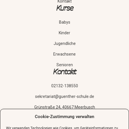
Kontakt
Kurse
Babys
Kinder
Jugendliche
Erwachsene
Senioren
Kontakt
02132-138550
sekretariat@guenther-schule.de
Grünstraße 24, 40667 Meerbusch
Cookie-Zustimmung verwalten
Schnupperstunde vereinbaren
Wir verwenden Technologien wie Cookies, um Geräteinformationen zu