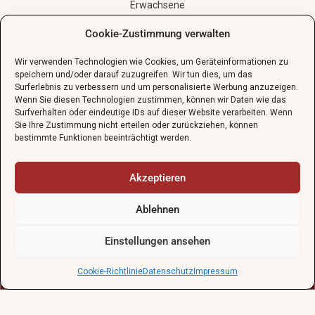
Erwachsene
Senioren
Cookie-Zustimmung verwalten
Kontakt
Wir verwenden Technologien wie Cookies, um Geräteinformationen zu
speichern und/oder darauf zuzugreifen. Wir tun dies, um das
02132-138550
Surferlebnis zu verbessern und um personalisierte Werbung anzuzeigen.
Wenn Sie diesen Technologien zustimmen, können wir Daten wie das
sekretariat@guenther-schule.de
Surfverhalten oder eindeutige IDs auf dieser Website verarbeiten. Wenn
Sie Ihre Zustimmung nicht erteilen oder zurückziehen, können
Grünstraße 24, 40667 Meerbusch
bestimmte Funktionen beeinträchtigt werden.
Schnupperstunde vereinbaren
Akzeptieren
Ablehnen
gratis
Einstellungen ansehen
Die Günther-Schule wünscht allen Schülerinnen und Schülern
sonnige und erholsame Sommerferien. Wir freuen uns auf euch
Cookie-Richtlinie
Datenschutz
Impressum
in unserm
Ferienkursprogramm
!
Impressum
AGBs
Datenschutzerklärung