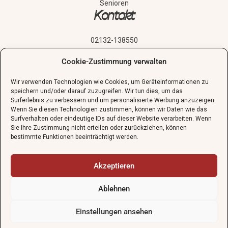
Senioren
Kontakt
02132-138550
sekretariat@guenther-schule.de
Cookie-Zustimmung verwalten
Grünstraße 24, 40667 Meerbusch
Wir verwenden Technologien wie Cookies, um Geräteinformationen zu
speichern und/oder darauf zuzugreifen. Wir tun dies, um das
Schnupperstunde vereinbaren
Surferlebnis zu verbessern und um personalisierte Werbung anzuzeigen.
Wenn Sie diesen Technologien zustimmen, können wir Daten wie das
Surfverhalten oder eindeutige IDs auf dieser Website verarbeiten. Wenn
Sie Ihre Zustimmung nicht erteilen oder zurückziehen, können
bestimmte Funktionen beeinträchtigt werden.
Akzeptieren
Impressum
Ablehnen
gratis
AGBs
Datenschutzerklärung
Einstellungen ansehen
©
2026
Günther-Schule Meerbusch GbR. Alle Rechte
Die Günther-Schule wünscht allen Schülerinnen und Schülern
vorbehalten.
sonnige und erholsame Sommerferien. Wir freuen uns auf euch