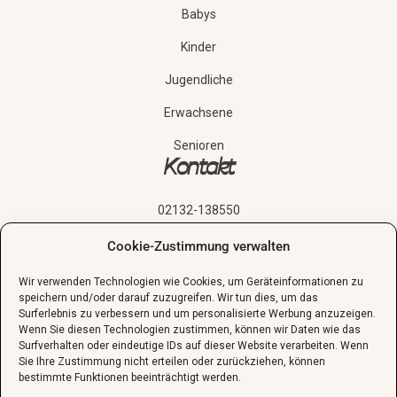
Babys
Kinder
Jugendliche
Erwachsene
Senioren
Kontakt
02132-138550
sekretariat@guenther-schule.de
Cookie-Zustimmung verwalten
Grünstraße 24, 40667 Meerbusch
Wir verwenden Technologien wie Cookies, um Geräteinformationen zu
speichern und/oder darauf zuzugreifen. Wir tun dies, um das
Schnupperstunde vereinbaren
Surferlebnis zu verbessern und um personalisierte Werbung anzuzeigen.
Wenn Sie diesen Technologien zustimmen, können wir Daten wie das
Surfverhalten oder eindeutige IDs auf dieser Website verarbeiten. Wenn
Sie Ihre Zustimmung nicht erteilen oder zurückziehen, können
bestimmte Funktionen beeinträchtigt werden.