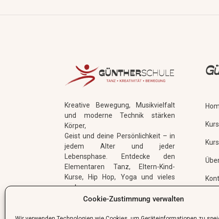
Gü
Kreative Bewegung, Musikvielfalt
Hom
und moderne Technik stärken
Kur
Körper,
Geist und deine Persönlichkeit – in
Kurs
jedem Alter und jeder
Lebensphase. Entdecke den
Übe
Elementaren Tanz, Eltern-Kind-
Kurse, Hip Hop, Yoga und vieles
Kont
mehr.
Cookie-Zustimmung verwalten
Wir verwenden Technologien wie Cookies, um Geräteinformationen zu spe