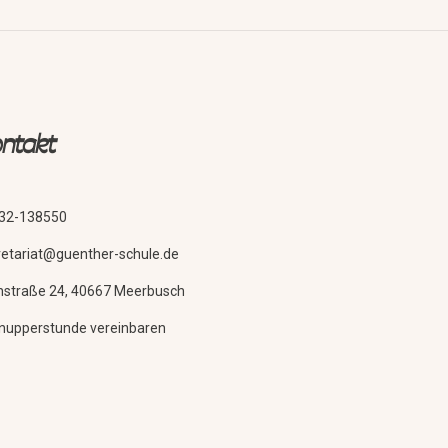
ntakt
32-138550
retariat@guenther-schule.de
nstraße 24, 40667 Meerbusch
nupperstunde vereinbaren