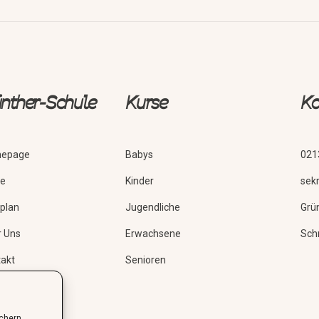
nther-Schule
Kurse
Ko
epage
Babys
021
se
Kinder
sek
plan
Jugendliche
Grü
r Uns
Erwachsene
Sch
akt
Senioren
ichern