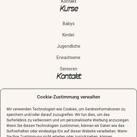
Kontakt
Kurse
Babys
Kinder
Jugendliche
Erwachsene
Senioren
Kontakt
02132-138550
Cookie-Zustimmung verwalten
sekretariat@guenther-schule.de
Wir verwenden Technologien wie Cookies, um Geräteinformationen zu
Grünstraße 24, 40667 Meerbusch
speichern und/oder darauf zuzugreifen. Wir tun dies, um das
Surferlebnis zu verbessern und um personalisierte Werbung anzuzeigen.
Schnupperstunde vereinbaren
Wenn Sie diesen Technologien zustimmen, können wir Daten wie das
Surfverhalten oder eindeutige IDs auf dieser Website verarbeiten. Wenn
Sie Ihre Zustimmung nicht erteilen oder zurückziehen, können